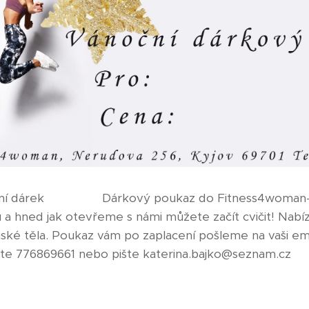
ční dárek🎄🎁🤩💪Dárkový poukaz do Fitness4woman- 
u a hned jak otevřeme s námi můžete začít cvičit! Nab
nské těla. Poukaz vám po zaplacení pošleme na vaši em
jte 776869661 nebo pište katerina.bajko@seznam.cz