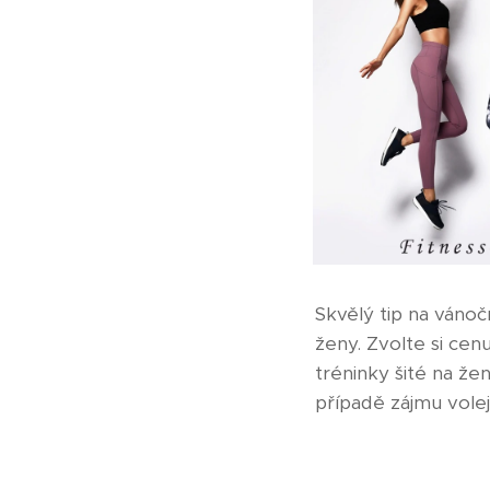
Skvělý tip na váno
ženy. Zvolte si cen
tréninky šité na že
případě zájmu vole