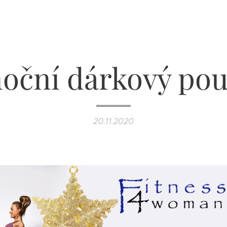
oční dárkový po
20.11.2020